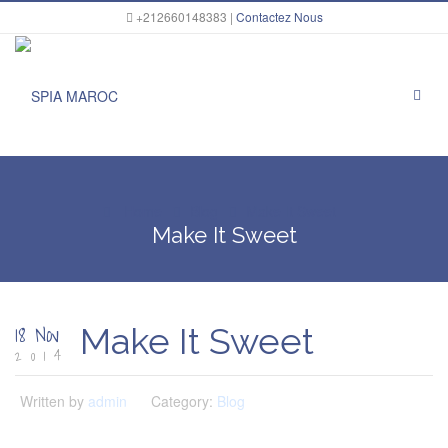
+212660148383 |
Contactez Nous
Home
Blog
Make It Sweet
Make It Sweet
18 Nov
Make It Sweet
2014
Written by
admin
Category:
Blog