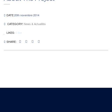
DATE:
20th novembre 2014
CATEGORY:
News & Actualités
LIKES:
0
like
SHARE: