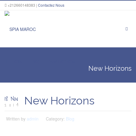
+212660148383 |
Contactez Nous
Home
Blog
New Horizons
New Horizons
18 Nov
New Horizons
2014
Written by
admin
Category:
Blog